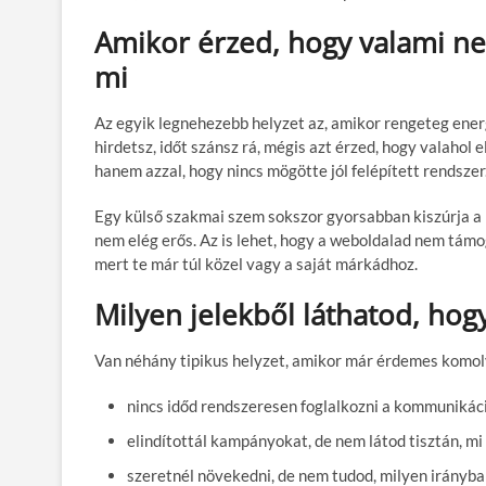
Amikor érzed, hogy valami n
mi
Az egyik legnehezebb helyzet az, amikor rengeteg ener
hirdetsz, időt szánsz rá, mégis azt érzed, hogy valahol
hanem azzal, hogy nincs mögötte jól felépített rendszer
Egy külső szakmai szem sokszor gyorsabban kiszúrja a 
nem elég erős. Az is lehet, hogy a weboldalad nem támo
mert te már túl közel vagy a saját márkádhoz.
Milyen jelekből láthatod, hogy
Van néhány tipikus helyzet, amikor már érdemes komol
nincs időd rendszeresen foglalkozni a kommunikác
elindítottál kampányokat, de nem látod tisztán, m
szeretnél növekedni, de nem tudod, milyen irányba 