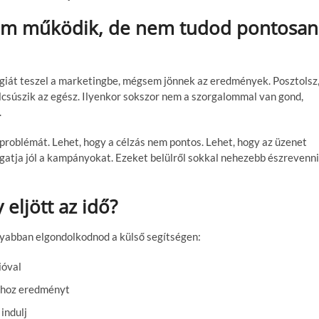
em működik, de nem tudod pontosan
giát teszel a marketingbe, mégsem jönnek az eredmények. Posztolsz
 elcsúszik az egész. Ilyenkor sokszor nem a szorgalommal van gond,
.
problémát. Lehet, hogy a célzás nem pontos. Lehet, hogy az üzenet
gatja jól a kampányokat. Ezeket belülről sokkal nehezebb észrevenni
 eljött az idő?
yabban elgondolkodnod a külső segítségen:
ióval
i hoz eredményt
indulj