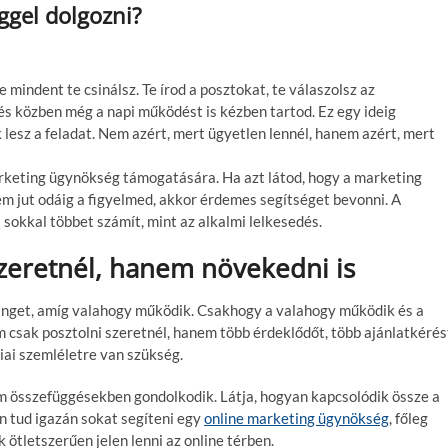
gel dolgozni?
 mindent te csinálsz. Te írod a posztokat, te válaszolsz az
és közben még a napi működést is kézben tartod. Ez egy ideig
 lesz a feladat. Nem azért, mert ügyetlen lennél, hanem azért, mert
arketing ügynökség támogatására. Ha azt látod, hogy a marketing
m jut odáig a figyelmed, akkor érdemes segítséget bevonni. A
sokkal többet számít, mint az alkalmi lelkesedés.
zeretnél, hanem növekedni is
tinget, amíg valahogy működik. Csakhogy a valahogy működik és a
em csak posztolni szeretnél, hanem több érdeklődőt, több ajánlatkérés
iai szemléletre van szükség.
m összefüggésekben gondolkodik. Látja, hogyan kapcsolódik össze a
en tud igazán sokat segíteni egy
online marketing ügynökség
, főleg
 ötletszerűen jelen lenni az online térben.