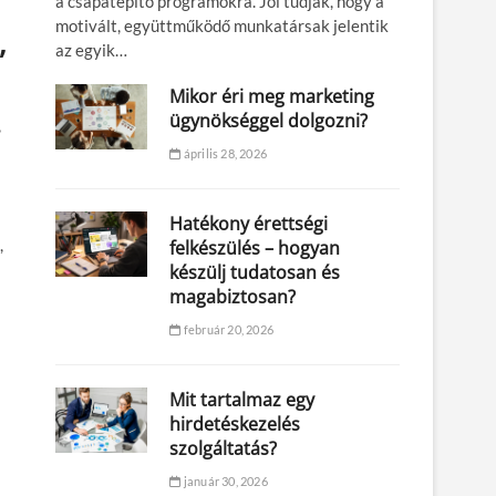
a csapatépítő programokra. Jól tudják, hogy a
motivált, együttműködő munkatársak jelentik
,
az egyik…
Mikor éri meg marketing
ügynökséggel dolgozni?
,
április 28, 2026
Hatékony érettségi
,
felkészülés – hogyan
készülj tudatosan és
magabiztosan?
február 20, 2026
Mit tartalmaz egy
hirdetéskezelés
szolgáltatás?
január 30, 2026