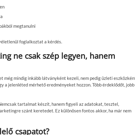
len
ra
ibákból megtanulni
életlenül foglalkoztat a kérdés.
ing ne csak szép legyen, hanem
get még mindig inkább látványként kezeli, nem pedig üzleti eszközkén
hogy a jelenléted mérhető eredményeket hozzon. Több érdeklődőt, jobb
Nemcsak tartalmat készít, hanem figyeli az adatokat, tesztel,
 marketingre szánt keretedet. Ez különösen fontos akkor, ha már nem
elő csapatot?