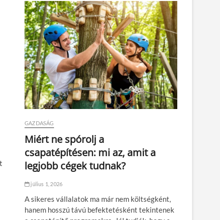
GAZDASÁG
Miért ne spórolj a
csapatépítésen: mi az, amit a
t
legjobb cégek tudnak?
július 1, 2026
A sikeres vállalatok ma már nem költségként,
hanem hosszú távú befektetésként tekintenek