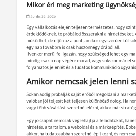
Mikor éri meg marketing ügynökség
április 28, 2026
Egy vállalkozás elején teljesen természetes, hogy szinte
érdeklődőknek, te próbálod összerakni a hirdetéseket, 
működhet, de eljön az a pont, amikor egyszerűen túl sok
egy nap továbbra is csak huszonnégy órából áll.
Ilyenkor merül fel igazán, hogy szükséged lehet egy m
mindig csak a nap végére marad, vagy sokszor már el se
folyamatos jelenlét és a tudatos kommunikáció ugyanis 
Amikor nemcsak jelen lenni s
Sokan addig próbálják saját erőből megoldani a marke
valóban jól teljesít két teljesen különböző dolog. Ha n
vagy több vásárlást szeretnél elérni, akkor már stratég
Egy jó csapat nemcsak végrehajtja a feladatokat, hane
hirdetés, a tartalom, a weboldal és a márkaépítés. Ebb
akkor, ha tudatosabban szeretnél építkezni, és nem csak