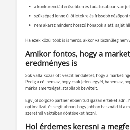
a konkurenciád erősebben és tudatosabban van je
szükséged lenne új ötletekre és frissebb nézőpont
nem akarsz mindent hosszú hónapok alatt, saját h
Ha ezek közül több is ismerős, akkor valószínűleg nem v
Amikor fontos, hogy a market
eredményes is
Sok vállalkozás ott veszít lendületet, hogy a marketin
Pedig a cél nem az, hogy csak jelen legyél, hanem az, 
márkaismertséget, stabilabb bevételt.
Egy jól dolgozó partner ebben tud igazán értéket adni. 
optimalizál, és segít abban, hogy jobban használd ki a
szeretnél vaktában döntéseket hozni.
Hol érdemes keresni a megfel